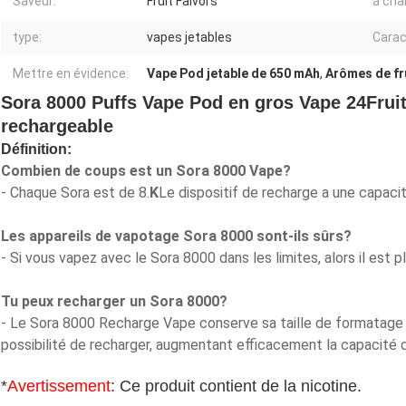
Saveur:
Fruit Falvors
à cha
type:
vapes jetables
Carac
Mettre en évidence:
Vape Pod jetable de 650 mAh
,
Arômes de fr
Sora 8000 Puffs Vape Pod en gros Vape 24Fru
rechargeable
Définition:
Combien de coups est un Sora 8000 Vape?
- Chaque Sora est de 8.
K
Le dispositif de recharge a une capac
Les appareils de vapotage Sora 8000 sont-ils sûrs?
- Si vous vapez avec le Sora 8000 dans les limites, alors il est p
Tu peux recharger un Sora 8000?
- Le Sora 8000 Recharge Vape conserve sa taille de formatage d
possibilité de recharger, augmentant efficacement la capacité 
*
Avertissement
: Ce produit contient de la nicotine.