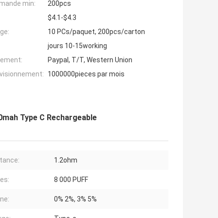
mande min:
200pcs
$4.1-$4.3
ge:
10 PCs/paquet, 200pcs/carton
jours 10-15working
iement:
Paypal, T/T, Western Union
ovisionnement:
1000000pieces par mois
650mah Type C Rechargeable
tance:
1.2ohm
les:
8 000 PUFF
ine:
0% 2%, 3% 5%