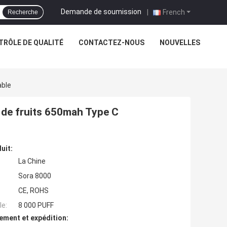
Demande de soumission
|
French
Recherche
TRÔLE DE QUALITÉ
CONTACTEZ-NOUS
NOUVELLES
able
 de fruits 650mah Type C
uit:
La Chine
Sora 8000
CE, ROHS
e:
8 000 PUFF
ement et expédition: