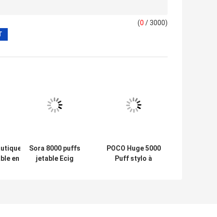
 de vape de clope d'e
otre demande directement à nous