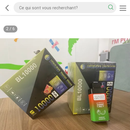
2
/
6