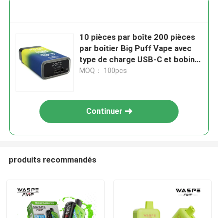
10 pièces par boîte 200 pièces
par boîtier Big Puff Vape avec
type de charge USB-C et bobine
mesh pour
MOQ： 100pcs
Continuer
produits recommandés