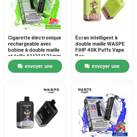
Cigarette électronique
Écran intelligent à
rechargeable avec
double maille WASPE
bobine à double maille
FiHP 40K Puffs Vape
et taille 61*31*121mm
Box
envoyer une
envoyer une
demande
demande
Maison
Produits
Vidéos