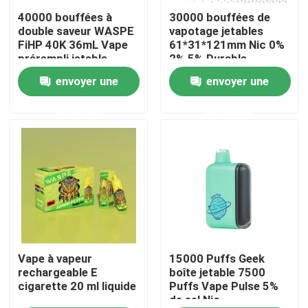
40000 bouffées à
30000 bouffées de
double saveur WASPE
vapotage jetables
Au sujet de nous
FiHP 40K 36mL Vape
61*31*121mm Nic 0%
prérempli jetable
2% 5% Durable
envoyer une
envoyer une
Visite d'usine
demande
demande
Contrôle de qualité
Contactez-nous
Nouvelles
Stylo jetable de Vape
Vape à vapeur
15000 Puffs Geek
rechargeable E
boîte jetable 7500
cigarette 20 ml liquide
Puffs Vape Pulse 5%
de sel Nic
Dispositif jetable de CBD Vape