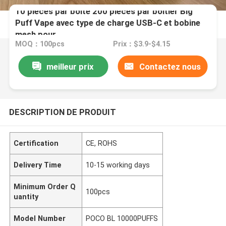
10 pièces par boîte 200 pièces par boîtier Big
Puff Vape avec type de charge USB-C et bobine
mesh pour
MOQ：100pcs
Prix：$3.9-$4.15
meilleur prix
Contactez nous
DESCRIPTION DE PRODUIT
Certification
CE, ROHS
Delivery Time
10-15 working days
Minimum Order Q
100pcs
uantity
Model Number
POCO BL 10000PUFFS