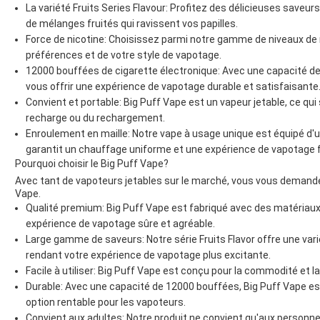
La variété Fruits Series Flavour: Profitez des délicieuses saveur
de mélanges fruités qui ravissent vos papilles.
Force de nicotine: Choisissez parmi notre gamme de niveaux de 
préférences et de votre style de vapotage.
12000 bouffées de cigarette électronique: Avec une capacité d
vous offrir une expérience de vapotage durable et satisfaisante
Convient et portable: Big Puff Vape est un vapeur jetable, ce qui 
recharge ou du rechargement.
Enroulement en maille: Notre vape à usage unique est équipé d'u
garantit un chauffage uniforme et une expérience de vapotage f
Pourquoi choisir le Big Puff Vape?
Avec tant de vapoteurs jetables sur le marché, vous vous demande
Vape.
Qualité premium: Big Puff Vape est fabriqué avec des matériaux 
expérience de vapotage sûre et agréable.
Large gamme de saveurs: Notre série Fruits Flavor offre une vari
rendant votre expérience de vapotage plus excitante.
Facile à utiliser: Big Puff Vape est conçu pour la commodité et la f
Durable: Avec une capacité de 12000 bouffées, Big Puff Vape est
option rentable pour les vapoteurs.
Convient aux adultes: Notre produit ne convient qu'aux personne