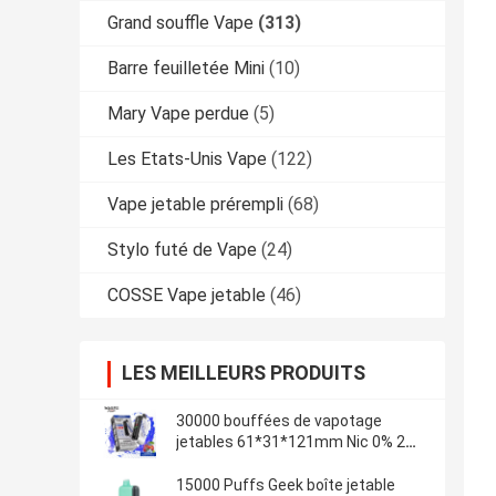
Grand souffle Vape
(313)
Barre feuilletée Mini
(10)
Mary Vape perdue
(5)
Les Etats-Unis Vape
(122)
Vape jetable prérempli
(68)
Stylo futé de Vape
(24)
COSSE Vape jetable
(46)
LES MEILLEURS PRODUITS
30000 bouffées de vapotage
jetables 61*31*121mm Nic 0% 2%
5% Durable
15000 Puffs Geek boîte jetable