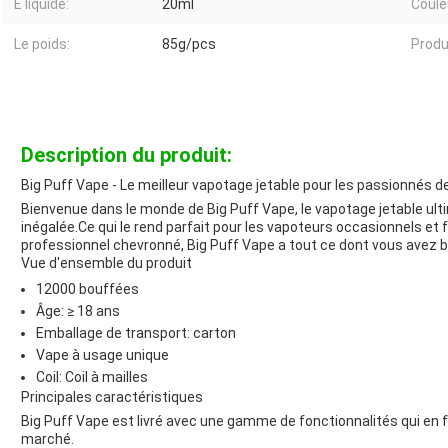
E liquide:
20ml
Coule
Le poids:
85g/pcs
Produi
Description du produit:
Big Puff Vape - Le meilleur vapotage jetable pour les passionnés 
Bienvenue dans le monde de Big Puff Vape, le vapotage jetable ult
inégalée.Ce qui le rend parfait pour les vapoteurs occasionnels e
professionnel chevronné, Big Puff Vape a tout ce dont vous avez be
Vue d'ensemble du produit
12000 bouffées
Âge: ≥ 18 ans
Emballage de transport: carton
Vape à usage unique
Coil: Coil à mailles
Principales caractéristiques
Big Puff Vape est livré avec une gamme de fonctionnalités qui en f
marché.