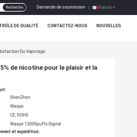
Demande de soumission
|
French
Recherche
TRÔLE DE QUALITÉ
CONTACTEZ-NOUS
NOUVELLES
atisfaction Du Vapotage
% de nicotine pour le plaisir et la
uit:
ShenZhen
Waspe
CE, ROHS
Waspe 12000puffs Digital
ment et expédition: